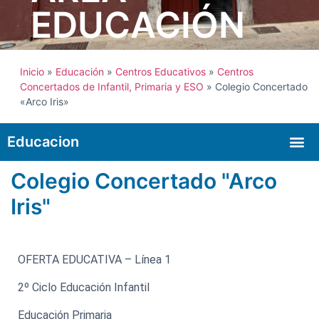
EDUCACIÓN
Inicio
»
Educación
»
Centros Educativos
»
Centros
Concertados de Infantil, Primaria y ESO
» Colegio Concertado
«Arco Iris»
Educacion
Colegio Concertado "Arco
Iris"
OFERTA EDUCATIVA – Línea 1
2º Ciclo Educación Infantil
Educación Primaria